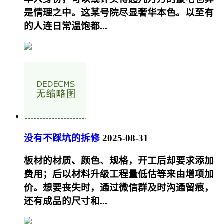
是情理之中。这某号院尽显奢华本色。以至有
的人连日常温饱都...
没有不踩坑的拆修
2025-08-31
板材的材质、颜色、规格，开工后却要求添加
费用；后以材料升级工程量低估等来由增项加
价。想要丧失时，通过微信群及时沟通留痕，
还有成品的尺寸和...