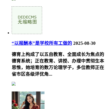
“以报酬本”是学校所有工做的
2025-08-30
德育上构成了以五自教育、全面成长为焦点的
德育系统；正在教育、讲授、办理中贯彻生本
思惟，她培育的数万论理学子，多位教师正在
省市区各级评优角...