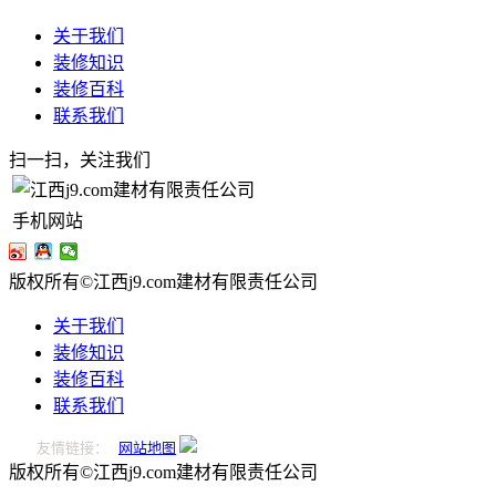
关于我们
装修知识
装修百科
联系我们
扫一扫，关注我们
手机网站
版权所有©江西j9.com建材有限责任公司
关于我们
装修知识
装修百科
联系我们
友情链接：
网站地图
版权所有©江西j9.com建材有限责任公司